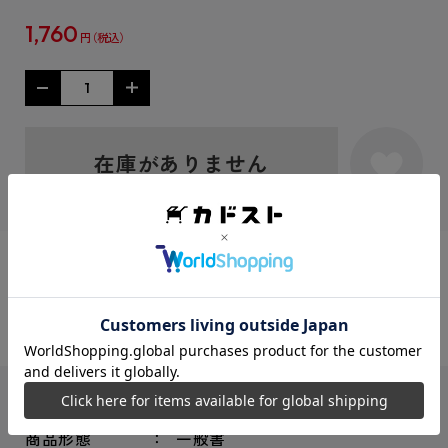
1,760
円
在庫がありません
シェアする：
ISBNコード
9784047331044
商品形態
一般書