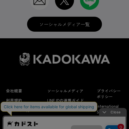
ソーシャルメディア一覧
会社概要
ソーシャルメディア
プライバシー
ポリシー
利用規約
LINE IDの連携ガイド
International
はじめての方へ
FAQ
Shipping
よくあるお問い合わせ
特定商取引法に
お問い合わせ/
当サイトでは利用体験の向上およびコンテンツの最適な提供、ト
関する表示
リクエスト