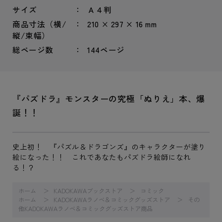
サイズ
Ａ４判
商品寸法（横/
210 × 297 × 16 mm
縦/束幅）
総ページ数
144ページ
『パズドラ』モンスターの究極「ぬりえ」本、爆
誕！！
史上初！ 『パズル＆ドラゴンズ』のキャラクターが塗り
絵になった！！ これであなたもパズドラ絵師になれ
る！？
ホーム
KADOKAWAブックストア
コミック
ホーム
KADOKAWAラノベ＆コミックグッズストア
その
他KADOKAWAラノベ＆コミックグッズストア商品