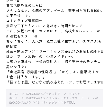
タート!!
冒険活劇をお楽しみに!!
さらになんと、話題のアプリゲーム「夢王国と眠れる100人
の王子様 」も、
コミカライズ連載開始!!
多彩な王子たちとの、ときめきの時間が始まる…!!
また、気鋭の作家・カシオによる、高校生×ハムレットの
新連載もスタート!!
さらにさらに、大人気「私立九瓏ノ主学園アルスマグナ活
動日誌」
連載再開＆アンソロジーコミック発売記念のお試し読みも!!
ほか、アニメ放送中の「少年メイド」や、
人気の文庫原作「神様の御用人」「招き猫神社のテンテコ
舞いな日々」
「幽遊菓庵~春寿堂の怪奇帳~」「かくりよの宿飯 あやかし
お宿に嫁入りします。」
「怪ほどき屋」などなど読み応えたっぷりでお届けします!!
ホーム
KADOKAWAブックストア
コミック
ホーム
KADOKAWAラノベ＆コミックグッズストア
その
他KADOKAWAラノベ＆コミックグッズストア商品