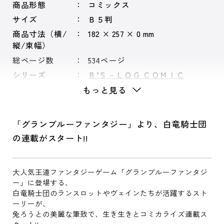
商品形態
コミックス
サイズ
Ｂ５判
商品寸法（横/
182 × 257 × 0 mm
縦/束幅）
総ページ数
534ページ
シリーズ
Ｂ’Ｓ－ＬＯＧ ＣＯＭＩＣ
もっと見る
「グランブルーファンタジー」より、白竜騎士団
の連載がスタート!!
大人気王道ファンタジーゲーム「グランブルーファンタジ
ー」に登場する、
白竜騎士団のランスロットやヴェインたちが活躍するスト
ーリーが、
兔ろうとの美麗な筆致で、生き生きとコミカライズ連載ス