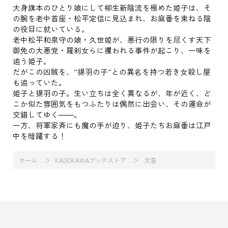
大身旗本のひとり娘にして柳生新陰流を極めた姫子は、そ
の腕を老中首座・松平定信に見込まれ、お庭番を束ねる陰
の役目に就いている。
老中松平和泉守の娘・久世姫が、悪行の限りを尽くす天下
御免の大悪党・羅刹女らに攫われる事件が起こり、一味を
追う姫子。
だがこの凶賊を、”揚羽の子”との異名を持つ若き女殺し屋
も追っていた。
姫子と揚羽の子。生い立ちは全く異なるが、年が近く、ど
こか似た雰囲気をもつふたりは偶然に出会い、その運命が
交錯してゆく――。
一方、将軍家斉にも魔の手が迫り、姫子たちお庭番は江戸
中を暗躍する！
ホーム
KADOKAWAブックストア
文芸