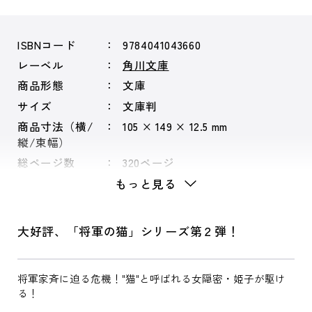
ISBNコード
9784041043660
レーベル
角川文庫
商品形態
文庫
サイズ
文庫判
商品寸法（横/
105 × 149 × 12.5 mm
縦/束幅）
総ページ数
320ページ
もっと見る
大好評、「将軍の猫」シリーズ第２弾！
将軍家斉に迫る危機！"猫"と呼ばれる女隠密・姫子が駆け
る！