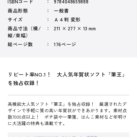
ISBNコード
9784048659888
商品形態
一般書
サイズ
Ａ４判 変形
商品寸法（横/
211 × 277 × 13 mm
縦/束幅）
総ページ数
176ページ
リピート率NO.1！ 大人気年賀状ソフト「筆王」
を独占収録！
高機能大人気ソフト「筆王」を独占収録！ 厳選されたデ
ザインで手軽に質の高い年賀状ができあがります。素材点
数7000点以上！ ポチ袋や一筆箋、はんこ素材など年明け
に大活躍の特典も満載です。