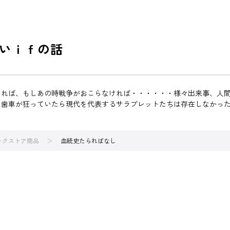
いｉｆの話
いれば、もしあの時戦争がおこらなければ・・・・・・様々出来事、人
つ歯車が狂っていたら現代を代表するサラブレットたちは存在しなかっ
ブックストア商品
血統史たらればなし