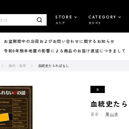
STORE
CATEGORY
ストア
カテゴリ
8/07 お盆期間中の出荷およびお問い合わせに関するお知らせ
7/29 令和8年熊本地震の影響による商品のお届け遅延につきまして
趣味・実用
血統史たらればなし
血統史たら
著者：
栗山求