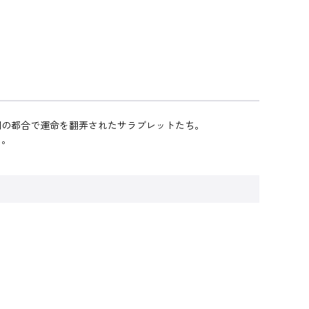
間の都合で運命を翻弄されたサラブレットたち。
た。