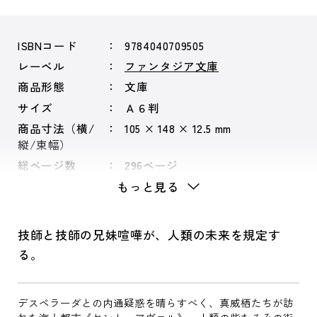
ISBNコード
9784040709505
レーベル
ファンタジア文庫
商品形態
文庫
サイズ
Ａ６判
商品寸法（横/
105 × 148 × 12.5 mm
縦/束幅）
総ページ数
296ページ
もっと見る
技師と技師の兄妹喧嘩が、人類の未来を規定す
る。
デスペラーダとの内通疑惑を晴らすべく、真威栖たちが訪