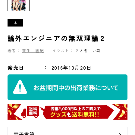
論外エンジニアの無双理論２
著者：
来生 直紀
イラスト：
さえき 北都
発売日
2016年10月20日
電子書籍