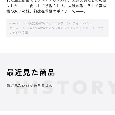
れた海上都市《セント・アヴァル》。人類の砦たるその街
はしかし、一夜にして掌握される。人類の敵、そして真威
栖の双子の妹、狗改在莉栖の手によって――。
ホーム
KADOKAWAブックストア
ライトノベル
ホーム
KADOKAWAラノベ＆コミックグッズストア
ファ
ンタジア文庫
最近見た商品
最近見た商品がありません。