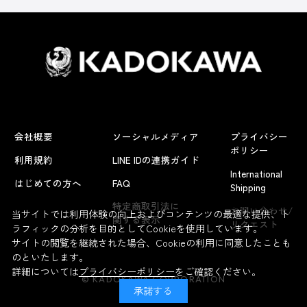
会社概要
ソーシャルメディア
プライバシー
ポリシー
利用規約
LINE IDの連携ガイド
International
はじめての方へ
FAQ
Shipping
よくあるお問い合わせ
特定商取引法に
お問い合わせ/
当サイトでは利用体験の向上およびコンテンツの最適な提供、ト
関する表示
リクエスト
ラフィックの分析を目的としてCookieを使用しています。
サイトの閲覧を継続された場合、Cookieの利用に同意したことも
のといたします。
詳細については
プライバシーポリシー
をご確認ください。
© KADOKAWA CORPORATION
承諾する