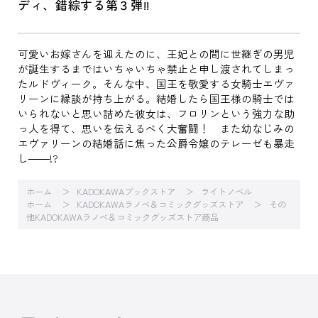
ディ、錯綜する第３弾!!
可愛いお嫁さんを迎えたのに、王妃との間に世継ぎの男児
が誕生するまではいちゃいちゃ禁止と申し渡されてしまっ
たルドヴィーク。そんな中、国王を敬愛する女騎士エヴァ
リーンに縁談が持ち上がる。結婚したら国王様の騎士では
いられないと思い詰めた彼女は、フロリンという強力な助
っ人を得て、思いを伝えるべく大奮闘！ また幼なじみの
エヴァリーンの結婚話に焦った公爵令嬢のテレーゼも暴走
し――!?
ホーム
KADOKAWAブックストア
ライトノベル
ホーム
KADOKAWAラノベ＆コミックグッズストア
その
他KADOKAWAラノベ＆コミックグッズストア商品