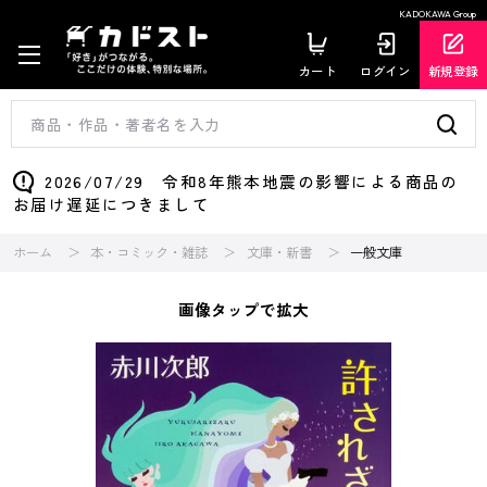
KADOKAWA Group
カート
ログイン
新規登録
2026/07/29 令和8年熊本地震の影響による商品の
お届け遅延につきまして
ホーム
本・コミック・雑誌
文庫・新書
一般文庫
画像タップで拡大