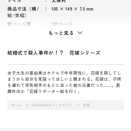
サイズ
文庫判
商品寸法（横/
105 × 149 × 7.5 mm
縦/束幅）
総ページ数
192ページ
もっと見る
結婚式で殺人事件が！？ 花嫁シリーズ
女子大生の亜由美はホテルで中年男性に、花嫁を殺してし
まうから自分を見張ってほしいと頼まれる。花嫁は、子供
を連れて浮気相手のもとに去った彼の元妻だった……。表
題作ほか「花嫁リポーター街を行く」
ホーム
KADOKAWAブックストア
文芸