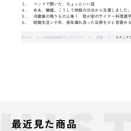
３、 ベッドで聞いた、ちょっといい話
４、 ああ、離婚。こうして地獄の沙汰から生還しました
５、 冷蔵庫の残りもの上等！ 我が家のサイテー料理選
６、 結婚生活ン十年、長年連れ添った旦那をひと言褒め
ホーム
KADOKAWAブックストア
文芸
スナック
最近見た商品