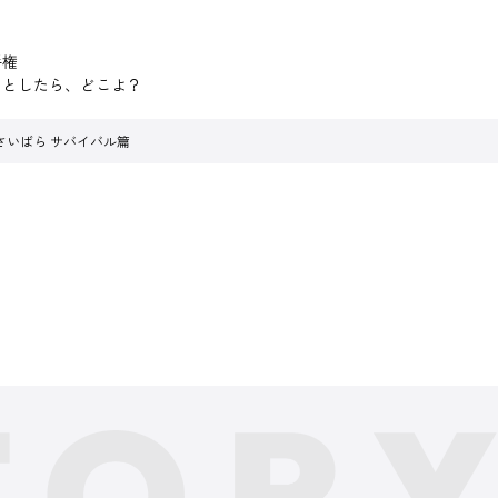
。
手権
るとしたら、どこよ？
さいばら サバイバル篇