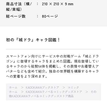
商品寸法（横/
210 × 210 × 9 mm
縦/束幅）
総ページ数
80ページ
初の『城ドラ』キャラ図鑑！
スマートフォン向けにサービス中の対戦ゲーム『城とドラ
ゴン』に登場するキャラをまとめた図鑑。現在登場してい
るキャラのから総勢54体を掲載し、その表情やお着替えア
バターなども含めて紹介。独自の世界観を構築するキャラ
への愛着をより深めます。
ホーム
KADOKAWAブックストア
コミック
ホーム
KADOKAWAラノベ＆コミックグッズストア
その
他KADOKAWAラノベ＆コミックグッズストア商品