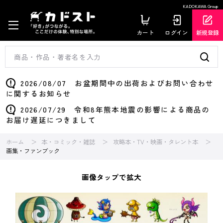
KADOKAWA Group
カート
ログイン
新規登録
2026/08/07 お盆期間中の出荷およびお問い合わせ
に関するお知らせ
2026/07/29 令和8年熊本地震の影響による商品の
お届け遅延につきまして
ホーム
本・コミック・雑誌
攻略本・TV・映画・タレント本
画集・ファンブック
画像タップで拡大