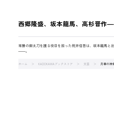
西郷隆盛、坂本龍馬、高杉晋作―
常勝の御太刀を護る役目を担った祝井信吾は、坂本龍馬と
――。
ホーム
KADOKAWAブックストア
文芸
月華の神