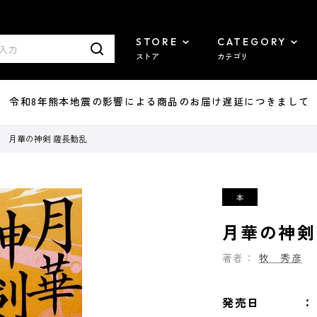
STORE
CATEGORY
ストア
カテゴリ
7/29 令和8年熊本地震の影響による商品のお届け遅延につきまして
月華の神剣 薩長動乱
月華の神剣
著者：
牧 秀彦
発売日