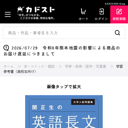
KADOKAWA Group
カート
ログイン
新規登録
2026/07/29 令和8年熊本地震の影響による商品の
お届け遅延につきまして
ホーム
本・コミック・雑誌
学参・辞典・語学・児童書
学習
参考書（高校生向け）
画像タップで拡大