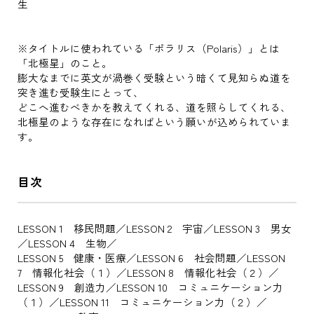
生
※タイトルに使われている「ポラリス（Polaris）」とは
「北極星」のこと。
膨大なまでに英文が渦巻く受験という暗くて見知らぬ道を
突き進む受験生にとって、
どこへ進むべきかを教えてくれる、道を照らしてくれる、
北極星のような存在になればという願いが込められていま
す。
目次
LESSON 1 移民問題／LESSON 2 宇宙／LESSON 3 男女
／LESSON 4 生物／
LESSON 5 健康・医療／LESSON 6 社会問題／LESSON
7 情報化社会（１）／LESSON 8 情報化社会（２）／
LESSON 9 創造力／LESSON 10 コミュニケーション力
（１）／LESSON 11 コミュニケーション力（２）／