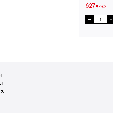
627
円
61
51
クス