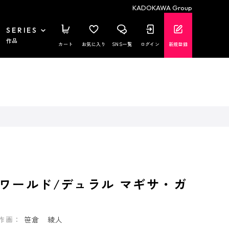
KADOKAWA Group
SERIES
作品
カート
お気に入り
SNS一覧
ログイン
新規登録
ワールド/デュラル マギサ・ガ
作画：
笹倉 綾人