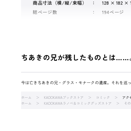
商品寸法（横/縦/束幅）
128 × 182 ×
総ページ数
194ページ
シリーズ
アクセル・
ちあきの兄が残したものとは……
今は亡きちあきの兄・グラス・モナークの遺産。それを巡
ホーム
KADOKAWAブックストア
コミック
アク
ホーム
KADOKAWAラノベ＆コミックグッズストア
その