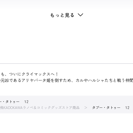
トゥー
もっと見る
いも、ついにクライマックスへ！
元凶であるアリヤバータ姫を倒すため、カルやハルシャたちと戦う仲間
ー・タトゥー １2
他KADOKAWAラノベ＆コミックグッズストア商品
タブー・タトゥー １2