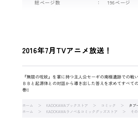
総ページ数
196ページ
シリーズ
タブー・タ
2016年7月TVアニメ放送！
『無限の呪紋』を掌に持つ主人公セーギの南極遺跡での戦
ＢＢと起源体との対話から導き出した答えを求めてすべての
巻!!
ホーム
KADOKAWAブックストア
コミック
タブ
ホーム
KADOKAWAラノベ＆コミックグッズストア
その