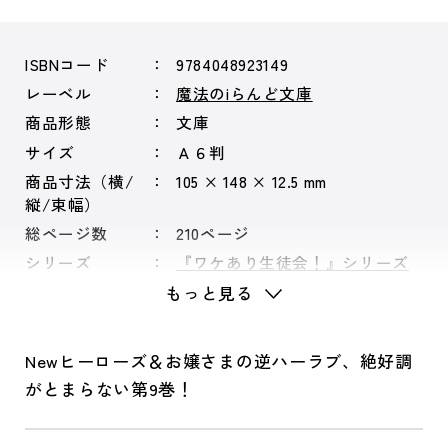
ISBNコード
9784048923149
レーベル
魔法のiらんど文庫
商品形態
文庫
サイズ
Ａ６判
商品寸法（横/
105 × 148 × 12.5 mm
縦/束幅）
総ページ数
210ページ
シリーズ
『ワケあり生徒会！』シリーズ
もっと見る
Newヒーローズ＆お嬢さまの逆ハーラブ、絶好調
がとまらない第9巻！