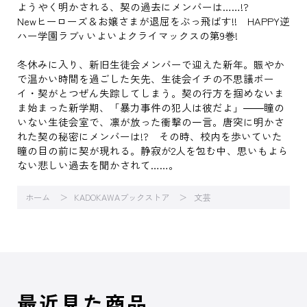
ようやく明かされる、契の過去にメンバーは……!?
Newヒーローズ＆お嬢さまが退屈をぶっ飛ばす!! HAPPY逆
ハー学園ラブv いよいよクライマックスの第9巻!
冬休みに入り、新旧生徒会メンバーで迎えた新年。賑やか
で温かい時間を過ごした矢先、生徒会イチの不思議ボー
イ・契がとつぜん失踪してしまう。契の行方を掴めないま
ま始まった新学期、「暴力事件の犯人は彼だよ」――瞳の
いない生徒会室で、凛が放った衝撃の一言。唐突に明かさ
れた契の秘密にメンバーは!? その時、校内を歩いていた
瞳の目の前に契が現れる。静寂が2人を包む中、思いもよら
ない悲しい過去を聞かされて……。
ホーム
KADOKAWAブックストア
文芸
最近見た商品