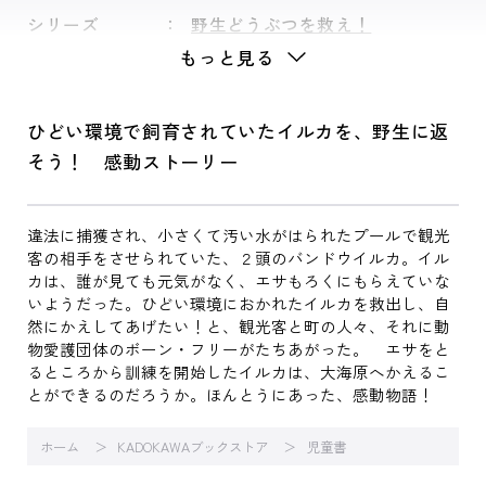
シリーズ
野生どうぶつを救え！
もっと見る
ひどい環境で飼育されていたイルカを、野生に返
そう！ 感動ストーリー
違法に捕獲され、小さくて汚い水がはられたプールで観光
客の相手をさせられていた、２頭のバンドウイルカ。イル
カは、誰が見ても元気がなく、エサもろくにもらえていな
いようだった。ひどい環境におかれたイルカを救出し、自
然にかえしてあげたい！と、観光客と町の人々、それに動
物愛護団体のボーン・フリーがたちあがった。 エサをと
るところから訓練を開始したイルカは、大海原へかえるこ
とができるのだろうか。ほんとうにあった、感動物語！
ホーム
KADOKAWAブックストア
児童書