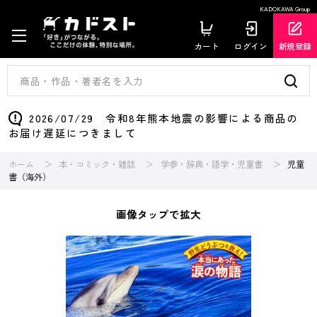
KADOKAWA Group
カート
ログイン
新規登録
2026/07/29 令和8年熊本地震の影響による商品の
お届け遅延につきまして
ホーム
本・コミック・雑誌
学参・辞典・語学・児童書
児童
書（海外）
画像タップで拡大