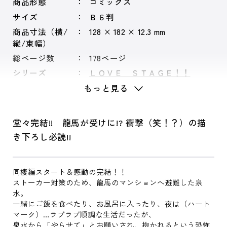
商品形態
コミックス
サイズ
Ｂ６判
商品寸法（横/
128 × 182 × 12.3 mm
縦/束幅）
総ページ数
178ページ
シリーズ
ＬＯＶＥ ＳＴＡＧＥ！！
もっと見る
堂々完結!! 龍馬が受けに!? 衝撃（笑！？）の描
き下ろし必読!!
同棲編スタート＆感動の完結！！
ストーカー対策のため、龍馬のマンションへ避難した泉
水。
一緒にご飯を食べたり、お風呂に入ったり、夜は（ハート
マーク）…ラブラブ順調な生活だったが、
泉水から「やらせて」とお願いされ、抱かれるという恐怖