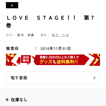
ＬＯＶＥ ＳＴＡＧＥ！！ 第７
巻
原作：
影木 栄貴
著者：
蔵王 大志
発売日
2016年11月01日
電子書籍
在庫なし