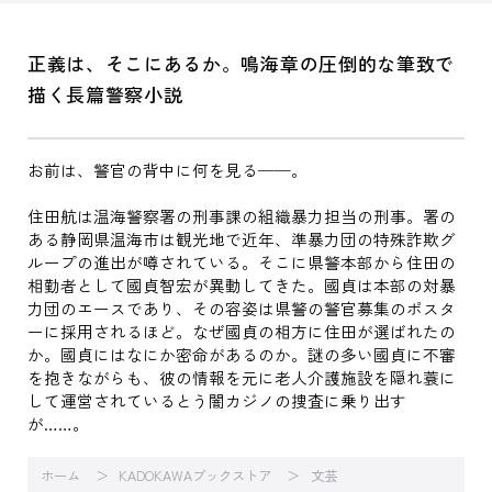
正義は、そこにあるか。鳴海章の圧倒的な筆致で
描く長篇警察小説
お前は、警官の背中に何を見る──。
住田航は温海警察署の刑事課の組織暴力担当の刑事。署の
ある静岡県温海市は観光地で近年、準暴力団の特殊詐欺グ
ループの進出が噂されている。そこに県警本部から住田の
相勤者として國貞智宏が異動してきた。國貞は本部の対暴
力団のエースであり、その容姿は県警の警官募集のポスタ
ーに採用されるほど。なぜ國貞の相方に住田が選ばれたの
か。國貞にはなにか密命があるのか。謎の多い國貞に不審
を抱きながらも、彼の情報を元に老人介護施設を隠れ蓑に
して運営されているとう闇カジノの捜査に乗り出す
が……。
ホーム
KADOKAWAブックストア
文芸