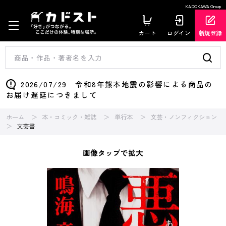
KADOKAWA Group
カート
ログイン
新規登録
2026/07/29 令和8年熊本地震の影響による商品の
お届け遅延につきまして
ホーム
本・コミック・雑誌
単行本
文芸・ノンフィクション
文芸書
画像タップで拡大