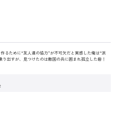
作るために“友人達の協力”が不可欠だと実感した俺は“派
に乗り出すが、見つけたのは敵国の兵に囲まれ孤立した砦！
２