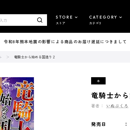
STORE
CATEGORY
ストア
カテゴリ
7/29 令和8年熊本地震の影響による商品のお届け遅延につきまして
ル
竜騎士から始める国造り２
竜騎士から
著者：
いぬぶくろ
発売日