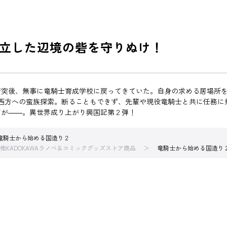
立した辺境の砦を守りぬけ！
突後、無事に竜騎士育成学校に戻ってきていた。自身の求める居場所を
は西方への蛮族探索。断ることもできず、先輩や現役竜騎士と共に任務
だが――。異世界成り上がり興国記第２弾！
竜騎士から始める国造り２
他KADOKAWAラノベ＆コミックグッズストア商品
竜騎士から始める国造り