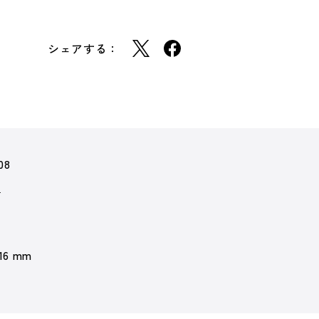
シェアする：
08
庫
 16 mm