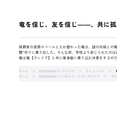
竜を信じ、友を信じ――、共に孤
侯爵家の長男ロベールと入れ替わった俺は、謎の斥候との衝
閥”作りに乗り出した。そんな折、学校より命じられたの
俺は竜【ヴィリア】と共に単身砦に乗り込む決意をするの
ホーム
KADOKAWAブックストア
ライトノベル
ホーム
KADOKAWAラノベ＆コミックグッズストア
その