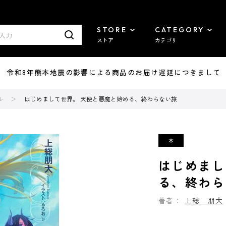
STORE
CATEGORY
ストア
カテゴリ
7/29 令和8年熊本地震の影響による商品のお届け遅延につきまして
ル
はじめまして世界。 天使と悪魔と始める、終わらない旅
はじめまし
る、終わら
著者：
上総 朋大