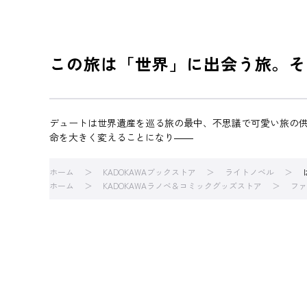
この旅は「世界」に出会う旅。そ
デュートは世界遺産を巡る旅の最中、不思議で可愛い旅の
命を大きく変えることになり――
ホーム
KADOKAWAブックストア
ライトノベル
ホーム
KADOKAWAラノベ＆コミックグッズストア
ファ