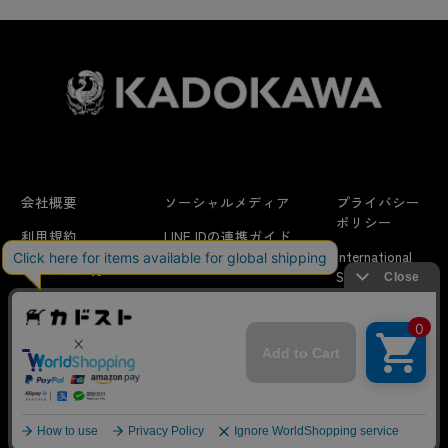
会社概要
ソーシャルメディア
プライバシー
ポリシー
利用規約
LINE IDの連携ガイド
International
はじめての方へ
FAQ
Shipping
よくあるお問い合わせ
特定商取引法に
お問い合わせ/
当サイトでは利用体験の向上およびコンテンツの最適な提供、ト
関する表示
リクエスト
ラフィックの分析を目的としてCookieを使用しています。
サイトの閲覧を継続された場合、Cookieの利用に同意したことも
のといたします。
詳細については
プライバシーポリシー
をご確認ください。
© KADOKAWA CORPORATION
承諾する