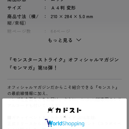
サイズ
Ａ４判 変形
商品寸法（横/
210 × 284 × 5.0 mm
縦/束幅）
総ページ数
64ページ
もっと見る
『モンスターストライク』オフィシャルマガジン
『モンマガ』第18弾！
オフィシャルマガジンだからこそ紹介できる『モンスト』
の最前線情報に加え、
マンガ化企画などをお届け。さらに、Android版専用のシリ
アルコードも付いています!
■ガチャイベントまるわかりガイド-2016年版-
正式リリースから3周年までのガチャイベント（コラボイベ