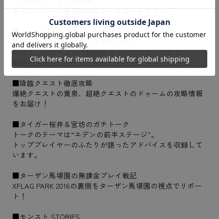
ントは除く）を一挙公開。
各モンスターの登場時期などがまるわかりです。
■モンスターイラストコレクション！
美麗イラストを公開する人気コーナー。
今回は、ハロウィンの期間限定キャラクターに加え、
爆絶クエストのエデンと黄泉をピックアップ。
■降臨クエスト徹底攻略
爆絶クエストの黄泉、超絶クエストのドゥームの攻略情報
をお届け！
■タイガー桜井＆宮坊のガチトーク
トークのテーマは“エデンの前半ステージ”。
トッププレイヤーのふたりが語ったアドバイスを収録して
います。
■ターザン馬場園の無課金プレイ戦記
XFLAG PARK 2016の裏側をターザン馬場園の視点でリポー
ト！
■モンスト STORIES