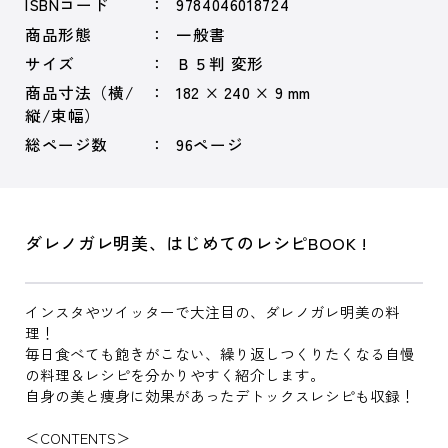
ISBNコード
9784046018724
商品形態
一般書
サイズ
Ｂ５判 変形
商品寸法（横/
182 × 240 × 9 mm
縦/束幅）
総ページ数
96ページ
ダレノガレ明美、はじめてのレシピBOOK !
インスタやツイッターで大注目の、ダレノガレ明美の料
理！
毎日食べても飽きがこない、繰り返しつくりたくなる自慢
の料理＆レシピを分かりやすく紹介します。
自身の美と痩身に効果があったデトックスレシピも収録！
＜CONTENTS＞