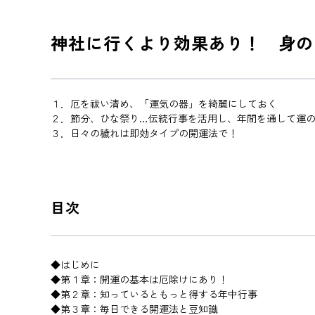
神社に行くより効果あり！ 身の
１．厄を祓い清め、「運気の器」を綺麗にしておく
２．節分、ひな祭り…伝統行事を活用し、年間を通して運
３．日々の穢れは即効タイプの開運法で！
目次
◆はじめに
◆第１章：開運の基本は厄除けにあり！
◆第２章：知っているともっと得する年中行事
◆第３章：毎日できる開運法と豆知識