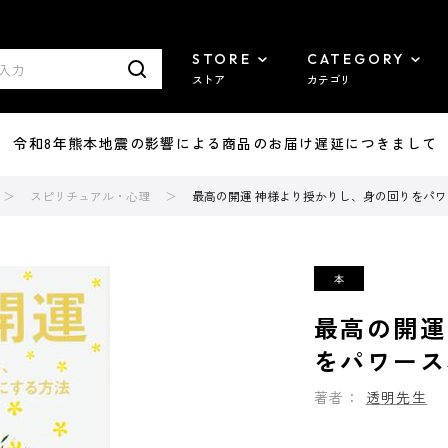
STORE
CATEGORY
ストア
カテゴリ
7/29 令和8年熊本地震の影響による商品のお届け遅延につきまして
スピリチュアル・心理
最高の開運 神様より授かりし、身の回りをパ
最高の開運
をパワース
著者：
透明先生