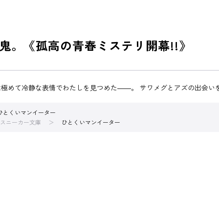
鬼。《孤高の青春ミステリ開幕!!》
極めて冷静な表情でわたしを見つめた――。 サワメグとアズの出会い
ひとくいマンイーター
スニーカー文庫
ひとくいマンイーター