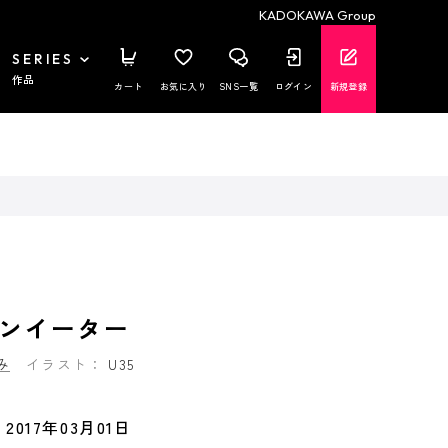
KADOKAWA Group
SERIES
作品
カート
お気に入り
SNS一覧
ログイン
新規登録
ンイーター
み
イラスト：
U35
2017年03月01日