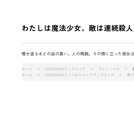
わたしは魔法少女。敵は連続殺人
噎せ返るほどの血の臭い。人の残骸。その傍に立った彼女は
ホーム
KADOKAWAブックストア
ライトノベル
ホーム
KADOKAWAラノベ＆コミックグッズストア
角川