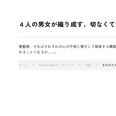
４人の男女が織り成す、切なくて
青藍病、それはそれぞれの心の不安に根ざして発症する異
れることになるが……。
ホーム
KADOKAWAブックストア
文芸
きみのた