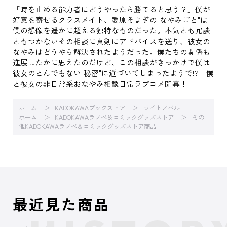
「時を止める能力者にどうやったら勝てると思う？」僕が
好意を寄せるクラスメイト、愛原そよぎの"なやみごと"は
僕の想像を遥かに超える独特なものだった。本気とも冗談
ともつかないその相談に真剣にアドバイスを送り、彼女の
なやみはどうやら解決されたようだった。僕たちの関係も
進展したかに思えたのだけど、この相談がきっかけで僕は
彼女のとんでもない"秘密"に近づいてしまったようで!? 僕
と彼女の非日常系おなやみ相談日常ラブコメ開幕！
ホーム
KADOKAWAブックストア
ライトノベル
ホーム
KADOKAWAラノベ＆コミックグッズストア
その
他KADOKAWAラノベ＆コミックグッズストア商品
最近見た商品