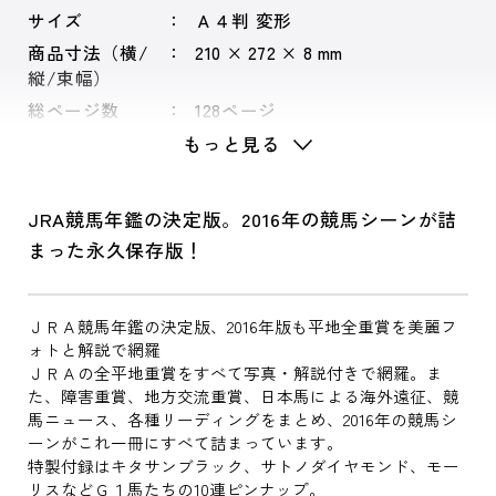
サイズ
Ａ４判 変形
商品寸法（横/
210 × 272 × 8 mm
縦/束幅）
総ページ数
128ページ
もっと見る
JRA競馬年鑑の決定版。2016年の競馬シーンが詰
まった永久保存版！
ＪＲＡ競馬年鑑の決定版、2016年版も平地全重賞を美麗フ
ォトと解説で網羅
ＪＲＡの全平地重賞をすべて写真・解説付きで網羅。ま
た、障害重賞、地方交流重賞、日本馬による海外遠征、競
馬ニュース、各種リーディングをまとめ、2016年の競馬シ
ーンがこれ一冊にすべて詰まっています。
特製付録はキタサンブラック、サトノダイヤモンド、モー
リスなどＧ１馬たちの10連ピンナップ。