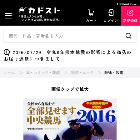
KADOKAWA Group
カート
ログイン
新規登録
2026/07/29 令和8年熊本地震の影響による商品の
お届け遅延につきまして
ホーム
本・コミック・雑誌
雑誌・ムック
趣味・教養
画像タップで拡大