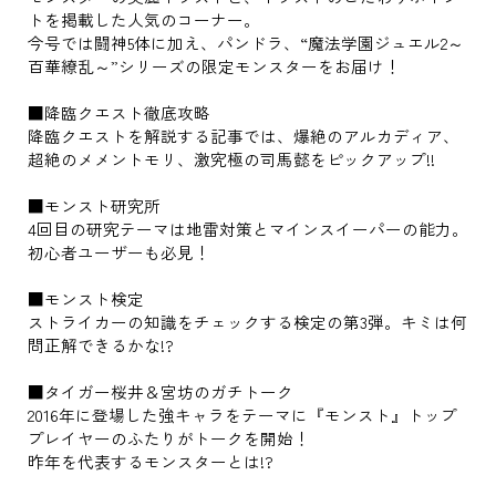
トを掲載した人気のコーナー。
今号では闘神5体に加え、パンドラ、“魔法学園ジュエル2～
百華繚乱～”シリーズの限定モンスターをお届け！
■降臨クエスト徹底攻略
降臨クエストを解説する記事では、爆絶のアルカディア、
超絶のメメントモリ、激究極の司馬懿をピックアップ!!
■モンスト研究所
4回目の研究テーマは地雷対策とマインスイーパーの能力。
初心者ユーザーも必見！
■モンスト検定
ストライカーの知識をチェックする検定の第3弾。キミは何
問正解できるかな!?
■タイガー桜井＆宮坊のガチトーク
2016年に登場した強キャラをテーマに『モンスト』トップ
プレイヤーのふたりがトークを開始！
昨年を代表するモンスターとは!?