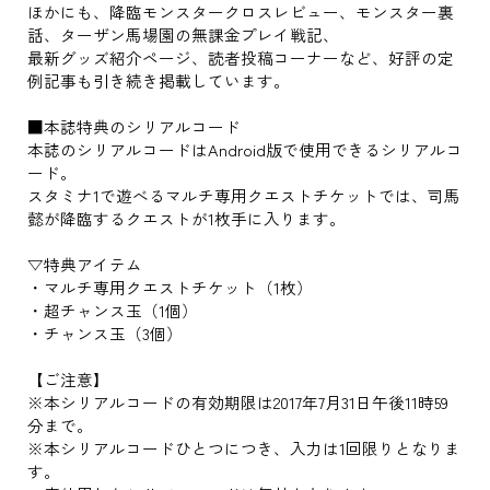
ほかにも、降臨モンスタークロスレビュー、モンスター裏
話、ターザン馬場園の無課金プレイ戦記、
最新グッズ紹介ページ、読者投稿コーナーなど、好評の定
例記事も引き続き掲載しています。
■本誌特典のシリアルコード
本誌のシリアルコードはAndroid版で使用できるシリアルコ
ード。
スタミナ1で遊べるマルチ専用クエストチケットでは、司馬
懿が降臨するクエストが1枚手に入ります。
▽特典アイテム
・マルチ専用クエストチケット（1枚）
・超チャンス玉（1個）
・チャンス玉（3個）
【ご注意】
※本シリアルコードの有効期限は2017年7月31日午後11時59
分まで。
※本シリアルコードひとつにつき、入力は1回限りとなりま
す。