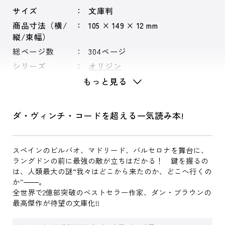
サイズ
文庫判
商品寸法（横/
105 × 149 × 12 mm
縦/束幅）
総ページ数
304ページ
シリーズ
オリジン
もっと見る
ダ・ヴィンチ・コードを超える一気読み本!
スペインのビルバオ、マドリード、バルセロナを舞台に、
ラングドンの前に最強の敵が立ちはだかる！ 鍵を握るの
は、人類最大の謎“我々はどこから来たのか、どこへ行くの
か”――。
全世界で2億部突破のベストセラー作家、ダン・ブラウンの
最高傑作が待望の文庫化!!