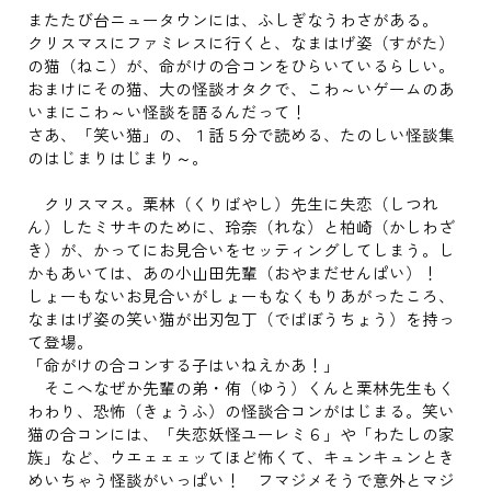
またたび台ニュータウンには、ふしぎなうわさがある。
クリスマスにファミレスに行くと、なまはげ姿（すがた）
の猫（ねこ）が、命がけの合コンをひらいているらしい。
おまけにその猫、大の怪談オタクで、こわ～いゲームのあ
いまにこわ～い怪談を語るんだって！
さあ、「笑い猫」の、１話５分で読める、たのしい怪談集
のはじまりはじまり～。
クリスマス。栗林（くりばやし）先生に失恋（しつれ
ん）したミサキのために、玲奈（れな）と柏崎（かしわざ
き）が、かってにお見合いをセッティングしてしまう。し
かもあいては、あの小山田先輩（おやまだせんぱい）！
しょーもないお見合いがしょーもなくもりあがったころ、
なまはげ姿の笑い猫が出刃包丁（でばぼうちょう）を持っ
て登場。
「命がけの合コンする子はいねえかあ！」
そこへなぜか先輩の弟・侑（ゆう）くんと栗林先生もく
わわり、恐怖（きょうふ）の怪談合コンがはじまる。笑い
猫の合コンには、「失恋妖怪ユーレミ６」や「わたしの家
族」など、ウエェェェッてほど怖くて、キュンキュンとき
めいちゃう怪談がいっぱい！ フマジメそうで意外とマジ