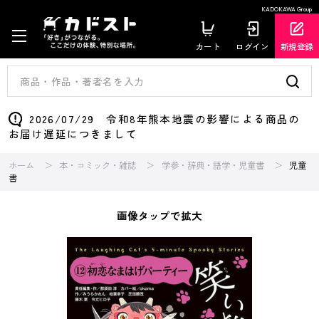
KADOKAWA Group
カート
ログイン
新規登録
2026/07/29 令和8年熊本地震の影響による商品の
お届け遅延につきまして
ホーム
本・コミック・雑誌
学参・辞典・語学・児童書
児童
書
画像タップで拡大