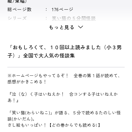
縦/束幅）
総ページ数
176ページ
シリーズ
笑い猫の５分間怪談
もっと見る
「おもしろくて、１０回以上読みました（小３男
子）」全国で大人気の怪談集
※ホームページもやってるぞ！ 全巻の第１話が読めて、
感想がかきこめる！
『泣（な）く子はいねえか！ 合コンする子はいねえか
あ！』
「笑い猫(わらいねこ)」が語る、５分で読めるたのしい怪
談(かいだん)。
さし絵もいっぱい！【どの巻からでも読める! 】