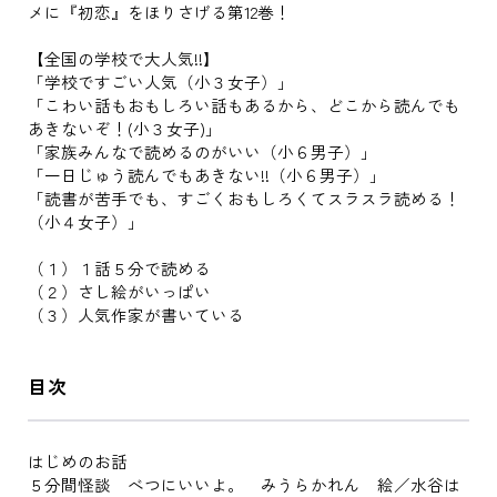
メに『初恋』をほりさげる第12巻！
【全国の学校で大人気!!】
「学校ですごい人気（小３女子）」
「こわい話もおもしろい話もあるから、どこから読んでも
あきないぞ！(小３女子)」
「家族みんなで読めるのがいい（小６男子）」
「一日じゅう読んでもあきない!!（小６男子）」
「読書が苦手でも、すごくおもしろくてスラスラ読める！
（小４女子）」
（１）１話５分で読める
（２）さし絵がいっぱい
（３）人気作家が書いている
目次
はじめのお話
５分間怪談 べつにいいよ。 みうらかれん 絵／水谷は