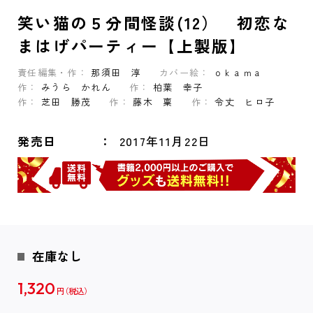
笑い猫の５分間怪談(12） 初恋な
まはげパーティー【上製版】
責任編集・作：
那須田 淳
カバー絵：
ｏｋａｍａ
作：
みうら かれん
作：
柏葉 幸子
作：
芝田 勝茂
作：
藤木 稟
作：
令丈 ヒロ子
発売日
2017年11月22日
在庫なし
1,320
円