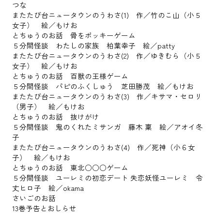
つな
またたび台ニュータウンのうわさ(1) 作／竹のこ山（小５
女子） 絵／もけお
とちゅうのお話 骨をポッキーゲーム
５分間怪談 わたしの家族 柏葉幸子 絵／patty
またたび台ニュータウンのうわさ(2) 作／ゆきむら（小５
女子） 絵／もけお
とちゅうのお話 百獣の王様ゲーム
５分間怪談 パピのふくしゅう 芝田勝茂 絵／もけお
またたび台ニュータウンのうわさ(3) 作／キサマ・セロリ
（男子） 絵／もけお
とちゅうのお話 抜けがけ
５分間怪談 鬼のくれたミサンガ 藤木 稟 絵／アオイ冬
子
またたび台ニュータウンのうわさ(4) 作／死神（小６女
子） 絵／もけお
とちゅうのお話 東北○○○ゲーム
５分間怪談 ユーレミの初恋デート 失恋妖怪ユーレミ 令
丈ヒロ子 絵／okama
さいごのお話
13巻予告とおしらせ