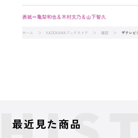
表紙＝亀梨和也＆木村文乃＆山下智久
ホーム
KADOKAWAブックストア
雑誌
ザテレビ
最近見た商品