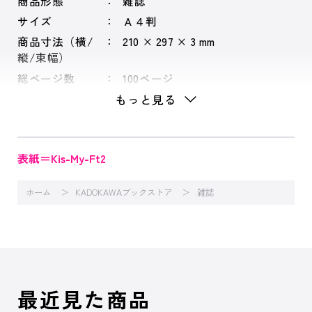
商品形態
雑誌
サイズ
Ａ４判
商品寸法（横/
210 × 297 × 3 mm
縦/束幅）
総ページ数
100ページ
もっと見る
表紙＝Kis-My-Ft2
ホーム
KADOKAWAブックストア
雑誌
最近見た商品