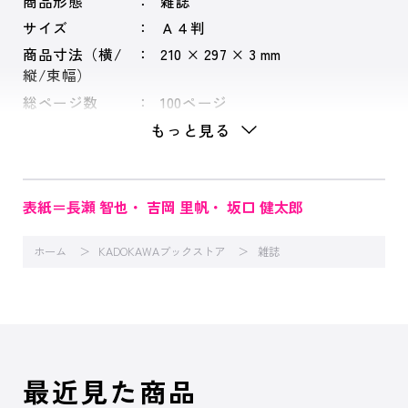
商品形態
雑誌
サイズ
Ａ４判
商品寸法（横/
210 × 297 × 3 mm
縦/束幅）
総ページ数
100ページ
もっと見る
表紙＝長瀬 智也・ 吉岡 里帆・ 坂口 健太郎
ホーム
KADOKAWAブックストア
雑誌
最近見た商品