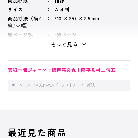
商品形態
雑誌
サイズ
Ａ４判
商品寸法（横/
210 × 297 × 3.5 mm
縦/束幅）
総ページ数
108ページ
もっと見る
表紙＝関ジャニ∞：錦戸亮＆丸山隆平＆村上信五
ホーム
KADOKAWAブックストア
雑誌
最近見た商品