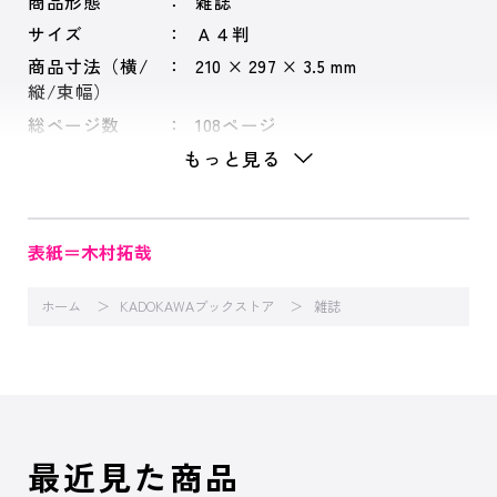
商品形態
雑誌
サイズ
Ａ４判
商品寸法（横/
210 × 297 × 3.5 mm
縦/束幅）
総ページ数
108ページ
もっと見る
表紙＝木村拓哉
ホーム
KADOKAWAブックストア
雑誌
最近見た商品