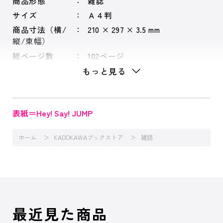
商品形態
雑誌
サイズ
Ａ４判
商品寸法（横/
210 × 297 × 3.5 mm
縦/束幅）
総ページ数
102ページ
もっと見る
表紙＝Hey! Say! JUMP
ホーム
KADOKAWAブックストア
雑誌
最近見た商品