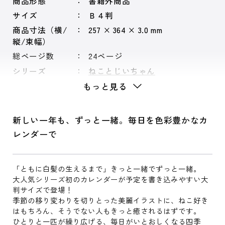
商品形態
書籍外商品
サイズ
Ｂ４判
商品寸法（横/
257 × 364 × 3.0 mm
縦/束幅）
総ページ数
24ページ
シリーズ
ねことじいちゃん
もっと見る
新しい一年も、ずっと一緒。毎日を色彩豊かなカ
レンダーで
「ともに白髪の生えるまで」きっと一緒でずっと一緒。
大人気シリーズ初のカレンダーが予定を書き込みやすい大
判サイズで登場！
季節の移り変わりを切りとった美麗イラストに、ねこ好き
はもちろん、そうでない人もきっと癒されるはずです。
ひとりと一匹が繰り広げる、毎日がいとおしくなる四季