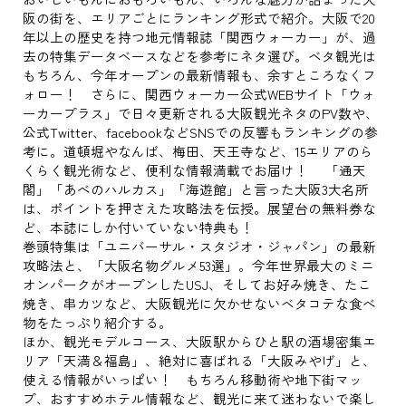
阪の街を、エリアごとにランキング形式で紹介。大阪で20
年以上の歴史を持つ地元情報誌「関西ウォーカー」が、過
去の特集データベースなどを参考にネタ選び。ベタ観光は
もちろん、今年オープンの最新情報も、余すところなくフ
ォロー！ さらに、関西ウォーカー公式WEBサイト「ウォ
ーカープラス」で日々更新される大阪観光ネタのPV数や、
公式Twitter、facebookなどSNSでの反響もランキングの参
考に。道頓堀やなんば、梅田、天王寺など、15エリアのら
くらく観光術など、便利な情報満載でお届け！ 「通天
閣」「あべのハルカス」「海遊館」と言った大阪3大名所
は、ポイントを押さえた攻略法を伝授。展望台の無料券な
ど、本誌にしか付いていない特典も！
巻頭特集は「ユニバーサル・スタジオ・ジャパン」の最新
攻略法と、「大阪名物グルメ53選」。今年世界最大のミニ
オンパークがオープンしたUSJ、そしてお好み焼き、たこ
焼き、串カツなど、大阪観光に欠かせないベタコテな食べ
物をたっぷり紹介する。
ほか、観光モデルコース、大阪駅からひと駅の酒場密集エ
リア「天満＆福島」、絶対に喜ばれる「大阪みやげ」と、
使える情報がいっぱい！ もちろん移動術や地下街マッ
プ、おすすめホテル情報など、観光に来て迷わないで楽し