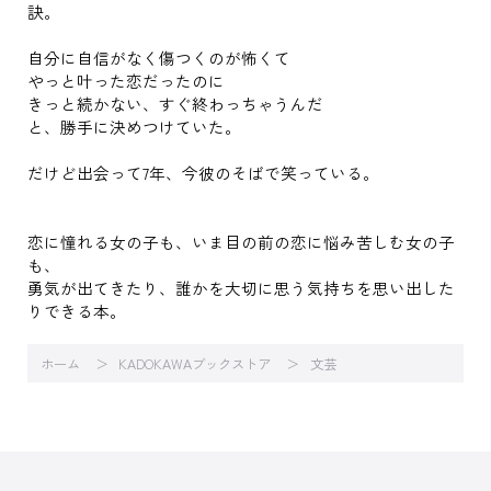
訣。
自分に自信がなく傷つくのが怖くて
やっと叶った恋だったのに
きっと続かない、すぐ終わっちゃうんだ
と、勝手に決めつけていた。
だけど出会って7年、今彼のそばで笑っている。
恋に憧れる女の子も、いま目の前の恋に悩み苦しむ女の子
も、
勇気が出てきたり、誰かを大切に思う気持ちを思い出した
りできる本。
ホーム
KADOKAWAブックストア
文芸