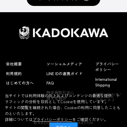
会社概要
ソーシャルメディア
プライバシー
ポリシー
利用規約
LINE IDの連携ガイド
International
はじめての方へ
FAQ
Shipping
よくあるお問い合わせ
特定商取引法に
お問い合わせ/
当サイトでは利用体験の向上およびコンテンツの最適な提供、ト
関する表示
リクエスト
ラフィックの分析を目的としてCookieを使用しています。
サイトの閲覧を継続された場合、Cookieの利用に同意したことも
のといたします。
詳細については
プライバシーポリシー
をご確認ください。
© KADOKAWA CORPORATION