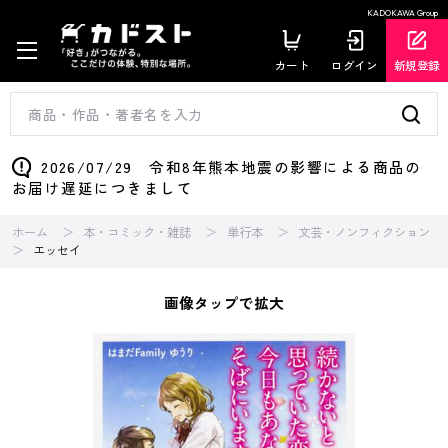
KADOKAWA Group
カート
ログイン
新規登録
2026/07/29 令和8年熊本地震の影響による商品の
お届け遅延につきまして
ホーム
本・コミック・雑誌
単行本
文芸・ノンフィクション
エッセイ
画像タップで拡大