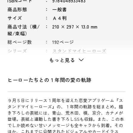
ISBNコード
9784048933483
商品形態
一般書
サイズ
Ａ４判
商品寸法（横/
210 × 297 × 13.0 mm
縦/束幅）
総ページ数
192ページ
シリーズ
スタンドマイヒーローズ
もっと見る
ヒーローたちとの１年間の愛の軌跡
９月５日にリリース１周年を迎えた恋愛アプリゲーム『ス
タンドマイヒーローズ』の、１年間の軌跡を総まとめ。描
き下ろしの表紙には、青山、荒木田、槙、京介、カナメが
登場。表紙と連動した書き下ろしSSも収録。また、この本
でしか読めない甘いメッセージも全キャラから到着。その
ほか、これまでに公開されたビジュアルやカードイラス