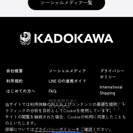
ソーシャルメディア一覧
会社概要
ソーシャルメディア
プライバシー
ポリシー
利用規約
LINE IDの連携ガイド
International
はじめての方へ
FAQ
Shipping
よくあるお問い合わせ
特定商取引法に
お問い合わせ/
当サイトでは利用体験の向上およびコンテンツの最適な提供、ト
関する表示
リクエスト
ラフィックの分析を目的としてCookieを使用しています。
サイトの閲覧を継続された場合、Cookieの利用に同意したことも
のといたします。
詳細については
プライバシーポリシー
をご確認ください。
© KADOKAWA CORPORATION