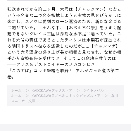
転送されてから約二ヶ月。六号は【チャックマン】などと
いう不名誉な二つ名を払拭しようと実物の見せびらかしに
奔走し、スノウは愛剣のローン返済のため、新たな金づる
に媚びていた。 そんな中、【おちんち〇祭】をうまく起
動できないグレイス王国は深刻な水不足に陥っていた。こ
れを六号の責任であるとしたティリスは水製石が採掘され
る隣国トリスへ彼らを派遣したのだが……【チョンマゲ】
という六号渾身の盛り上げ芸が粗相と見なされ、なぜか相
手から宣戦布告を受けて!? そしてこの窮地を救うのは
――アリス＆デストロイヤーのメカコンビ!?
『このすば』コラボ短編も収録!! アホがごった煮の第二
巻。
ホーム
KADOKAWAブックストア
ライトノベル
ホーム
KADOKAWAラノベ＆コミックグッズストア
角川
スニーカー文庫