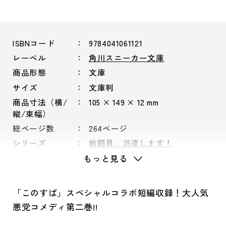
ISBNコード
9784041061121
レーベル
角川スニーカー文庫
商品形態
文庫
サイズ
文庫判
商品寸法（横/
105 × 149 × 12 mm
縦/束幅）
総ページ数
264ページ
シリーズ
戦闘員、派遣します！
もっと見る
「このすば」スペシャルコラボ短編収録！大人気
悪党コメディ第二巻!!