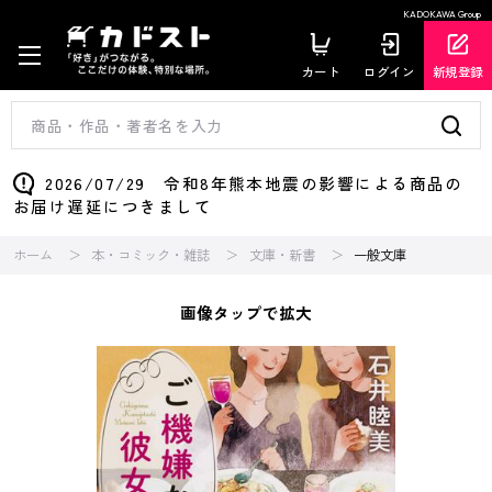
KADOKAWA Group
カート
ログイン
新規登録
2026/07/29 令和8年熊本地震の影響による商品の
お届け遅延につきまして
ホーム
本・コミック・雑誌
文庫・新書
一般文庫
画像タップで拡大