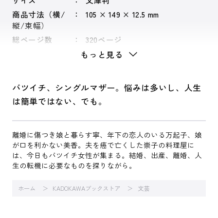
サイズ
文庫判
商品寸法（横/
105 × 149 × 12.5 mm
縦/束幅）
総ページ数
320ページ
もっと見る
バツイチ、シングルマザー。悩みは多いし、人生
は簡単ではない、でも。
離婚に傷つき娘と暮らす寧、年下の恋人のいる万起子、娘
が口を利かない美香。夫を癌で亡くした崇子の料理屋に
は、今日もバツイチ女性が集まる。結婚、出産、離婚、人
生の転機に必要なものを探りながら。
ホーム
KADOKAWAブックストア
文芸