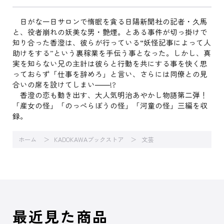
日がな一日サロンで惰眠を貪る日陽新聞社の記者・久馬
と、役者崩れの妖美な男・艶煙。とある事件が切っ掛けで
知り合った香澄は、彼らが行っている“妖怪記事によって人
助けをする”という裏稼業を手伝う事となった。しかし、真
実を知らない兄の主計は彼らと行動を共にする事を快く思
っておらず「仕事を辞めろ」と言い、さらには同僚との見
合いの席を設けてしまい――!?
香澄の恋も動き出す、大人気明治あやかし物語第二弾！
「産女の怪」「のっぺらぼうの怪」「河童の怪」三編を収
録。
ホーム
KADOKAWAブックストア
文芸
最近見た商品