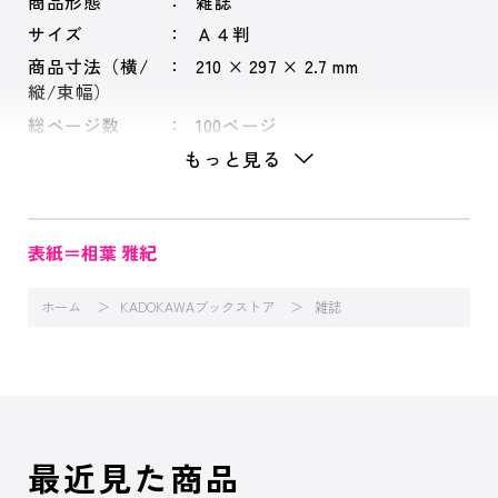
商品形態
雑誌
サイズ
Ａ４判
商品寸法（横/
210 × 297 × 2.7 mm
縦/束幅）
総ページ数
100ページ
もっと見る
表紙＝相葉 雅紀
ホーム
KADOKAWAブックストア
雑誌
最近見た商品