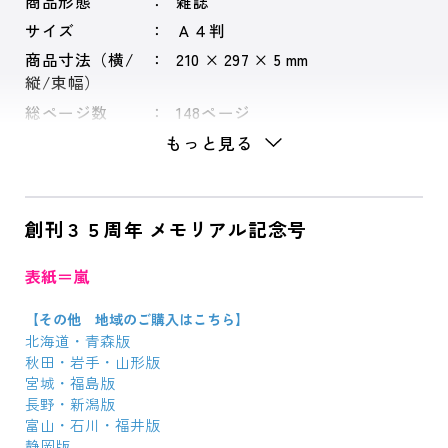
商品形態
雑誌
サイズ
Ａ４判
商品寸法（横/
210 × 297 × 5 mm
縦/束幅）
総ページ数
148ページ
もっと見る
創刊３５周年 メモリアル記念号
表紙＝嵐
【その他 地域のご購入はこちら】
北海道・青森版
秋田・岩手・山形版
宮城・福島版
長野・新潟版
富山・石川・福井版
静岡版