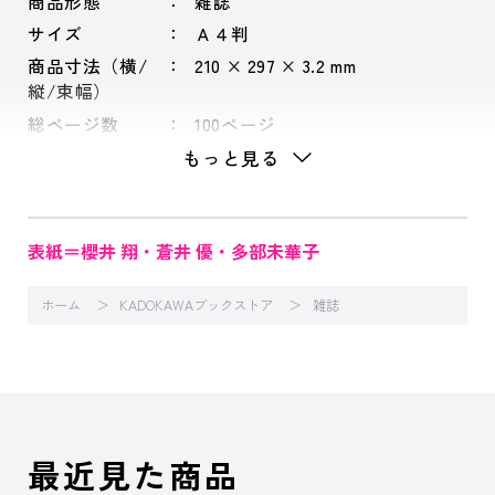
商品形態
雑誌
サイズ
Ａ４判
商品寸法（横/
210 × 297 × 3.2 mm
縦/束幅）
総ページ数
100ページ
もっと見る
表紙＝櫻井 翔・蒼井 優・多部未華子
ホーム
KADOKAWAブックストア
雑誌
最近見た商品