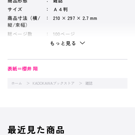
商品形態
雑誌
サイズ
Ａ４判
商品寸法（横/
210 × 297 × 2.7 mm
縦/束幅）
総ページ数
100ページ
もっと見る
表紙＝櫻井 翔
ホーム
KADOKAWAブックストア
雑誌
最近見た商品