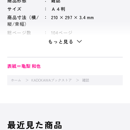
商品形態
雑誌
サイズ
Ａ４判
商品寸法（横/
210 × 297 × 3.4 mm
縦/束幅）
総ページ数
104ページ
もっと見る
表紙＝亀梨 和也
ホーム
KADOKAWAブックストア
雑誌
最近見た商品