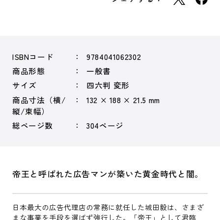
ISBNコード
9784041062302
商品形態
一般書
サイズ
四六判 変形
商品寸法（横/
132 × 188 × 21.5 mm
縦/束幅）
総ページ数
304ページ
帝王と呼ばれた広告マンが築いた黄金時代と闇。
日本最大の広告代理店の常務に就任した城田毅は、さまざ
まな事業を手段を選ばず強行した。「帝王」として君臨