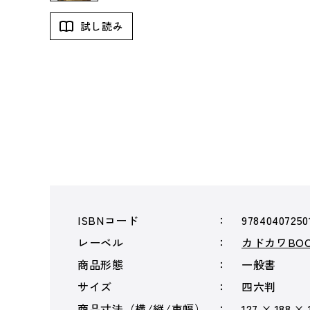
試し読み
ISBNコード
97840407250
レーベル
カドカワBOO
商品形態
一般書
サイズ
四六判
商品寸法（横/縦/束幅）
127 × 188 × 