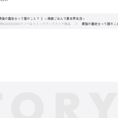
!!
最強の鑑定士って誰のこと？ ２ ～満腹ごはんで異世界生活～
他KADOKAWAラノベ＆コミックグッズストア商品
最強の鑑定士って誰のこと