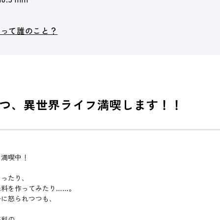
士って誰のこと？
つ、異世界ライフ満喫します！！
を満喫中！
なったり、
味料を作ってみたり……。
ーに怒られつつも、
悠利の