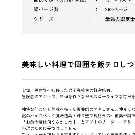
総ページ数
288ページ
シリーズ
最強の鑑定
美味しい料理で周囲を飯テロしつ
突然、異世界へ転移した男子高校生の釘宮悠利。
冒険者のアジトで、料理を作りながらスローライフな毎日
独特な佇まいと美貌を持った調香師のオネェさんと仲良く
謎のハイスペック魔法道具・錬金釜で規格外の回復薬や調
「お前今度は何やらかした！」とアジトのリーダー・アリ
料理のために妥協はしません！
新メニューも加わりますます餌付けされていく冒険者達と