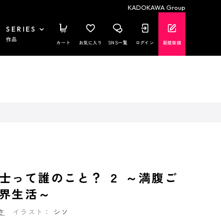
KADOKAWA Group
SERIES
作品
カート
お気に入り
SNS一覧
ログイン
新規登録
士って誰のこと？ ２ ～満腹ご
界生活～
さ
イラスト：
シソ