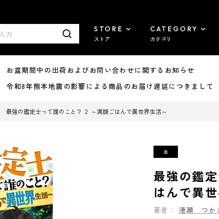
STORE
CATEGORY
ストア
カテゴリ
8/07 お盆期間中の出荷およびお問い合わせに関するお知らせ
7/29 令和8年熊本地震の影響による商品のお届け遅延につきまして
最強の鑑定士って誰のこと？ ２ ～満腹ごはんで異世界生活～
最強の鑑定
はんで異世
著者：
港瀬 つか