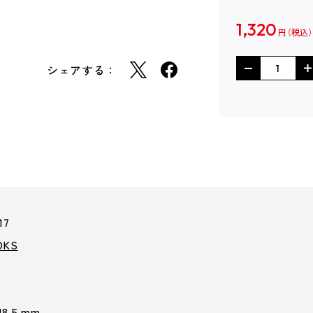
1,320
円
シェアする：
17
KS
18.5 mm